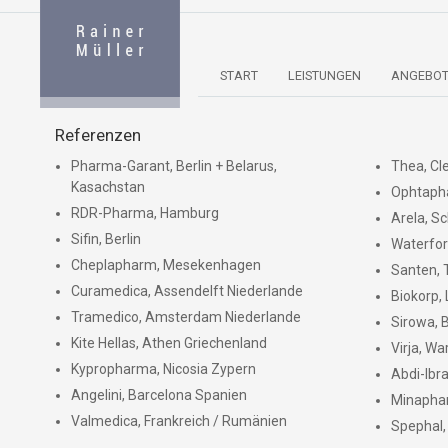
START
LEISTUNGEN
ANGEBOT
Referenzen
Pharma-Garant, Berlin + Belarus,
Thea, Cl
Kasachstan
Ophtaph
RDR-Pharma, Hamburg
Arela, S
Sifin, Berlin
Waterford
Cheplapharm, Mesekenhagen
Santen, 
Curamedica, Assendelft Niederlande
Biokorp, 
Tramedico, Amsterdam Niederlande
Sirowa, 
Kite Hellas, Athen Griechenland
Virja, W
Kypropharma, Nicosia Zypern
Abdi-Ibra
Angelini, Barcelona Spanien
Minaphar
Valmedica, Frankreich / Rumänien
Spephal,